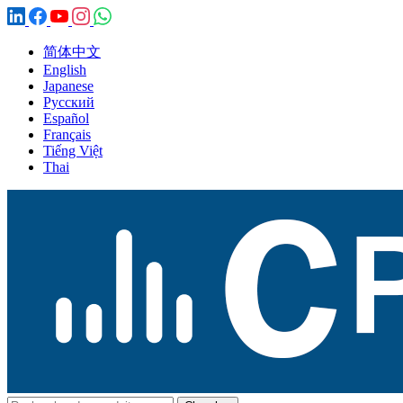
简体中文
English
Japanese
Русский
Español
Français
Tiếng Việt
Thai