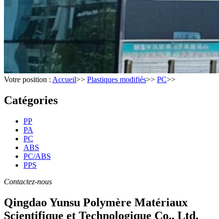
Votre position :
Accueil
>>
Plastiques modifiés
>>
PC
>>
Catégories
PP
PA
PC
ABS
PC/ABS
PPS
Contactez-nous
Qingdao Yunsu Polymère Matériaux
Scientifique et Technologique Co., Ltd.