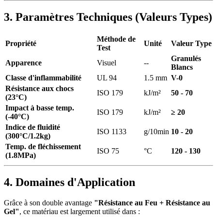
3. Paramètres Techniques (Valeurs Types)
Méthode de
Propriété
Unité
Valeur Type
Test
Granulés
Apparence
Visuel
--
Blancs
Classe d'inflammabilité
UL 94
1.5 mm
V-0
Résistance aux chocs
ISO 179
kJ/m²
50 - 70
(23°C)
Impact à basse temp.
ISO 179
kJ/m²
≥ 20
(-40°C)
Indice de fluidité
ISO 1133
g/10min
10 - 20
(300°C/1.2kg)
Temp. de fléchissement
ISO 75
°C
120 - 130
(1.8MPa)
4. Domaines d'Application
Grâce à son double avantage
"Résistance au Feu + Résistance au
Gel"
, ce matériau est largement utilisé dans :