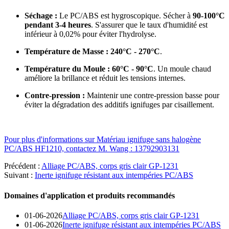
Séchage :
Le PC/ABS est hygroscopique. Sécher à
90-100°C
pendant 3-4 heures
. S'assurer que le taux d'humidité est
inférieur à 0,02% pour éviter l'hydrolyse.
Température de Masse :
240°C - 270°C
.
Température du Moule :
60°C - 90°C
. Un moule chaud
améliore la brillance et réduit les tensions internes.
Contre-pression :
Maintenir une contre-pression basse pour
éviter la dégradation des additifs ignifuges par cisaillement.
Pour plus d'informations sur Matériau ignifuge sans halogène
PC/ABS HF1210, contactez M. Wang : 13792903131
Précédent :
Alliage PC/ABS, corps gris clair GP-1231
Suivant :
Inerte ignifuge résistant aux intempéries PC/ABS
Domaines d'application et produits recommandés
01-06-2026
Alliage PC/ABS, corps gris clair GP-1231
01-06-2026
Inerte ignifuge résistant aux intempéries PC/ABS