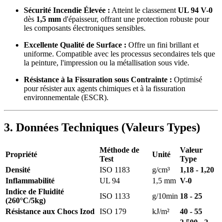
Sécurité Incendie Élevée :
Atteint le classement
UL 94 V-0
dès
1,5 mm
d'épaisseur, offrant une protection robuste pour
les composants électroniques sensibles.
Excellente Qualité de Surface :
Offre un fini brillant et
uniforme. Compatible avec les processus secondaires tels que
la peinture, l'impression ou la métallisation sous vide.
Résistance à la Fissuration sous Contrainte :
Optimisé
pour résister aux agents chimiques et à la fissuration
environnementale (ESCR).
3. Données Techniques (Valeurs Types)
Méthode de
Valeur
Propriété
Unité
Test
Type
Densité
ISO 1183
g/cm³
1,18 - 1,20
Inflammabilité
UL 94
1,5 mm
V-0
Indice de Fluidité
ISO 1133
g/10min
18 - 25
(260°C/5kg)
Résistance aux Chocs Izod
ISO 179
kJ/m²
40 - 55