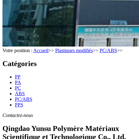
Votre position :
Accueil
>>
Plastiques modifiés
>>
PC/ABS
>>
Catégories
PP
PA
PC
ABS
PC/ABS
PPS
Contactez-nous
Qingdao Yunsu Polymère Matériaux
Scientifique et Technologique Co., Ltd.