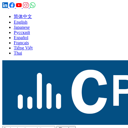
简体中文
English
Japanese
Русский
Español
Français
Tiếng Việt
Thai