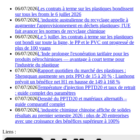
06/07/2026
Les contrats à terme sur les plastiques bondissent
sur tous les fronts le 6 juillet 2026
06/07/2026
L'industrie australienne du recyclage appelle à
augmenter l'approvisionnement en déchets plastiques; l'UE
fait avancer les normes de recyclage chimique
06/07/2026
Le 5 juillet, les contrats à terme sur les plastiques
ont bondi sur toute la ligne, le PP et le PVC ont progressé de
plus de 100 yuans
06/07/2026
L'Inde prolonge l'exonération tarifaire pour les
produits pétrochimiques — avantage à court terme pour
l'industrie du plastique
07/07/2026
Rapport quotidien du marché des plastiques :
Shengquan augmente ses prix PPO de 15 à 20 % ; Lianhong
prévoit un bénéfice net H1 en hausse de 149 à 168 %
07/07/2026
Température d'injection PPTD20 et taux de retrait
: guide complet des paramètres
07/07/2026
Densité du PPTD20 et matériaux alternatifs –
guide comparatif complet
08/07/2026
L'industrie chimique chinoise affiche de solides
résultats au premier semestre 2026 : plus de 20 entreprises
avec une croissance des bénéfices supérieure à 100%
Liens :