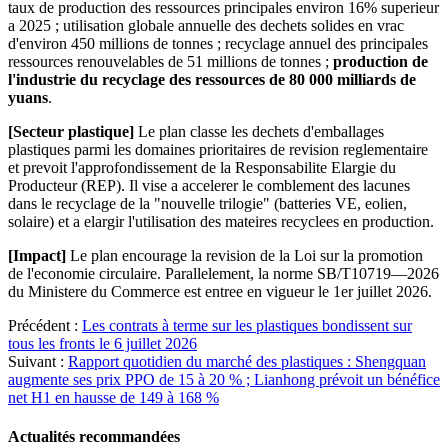
taux de production des ressources principales environ 16% superieur
a 2025 ; utilisation globale annuelle des dechets solides en vrac
d'environ 450 millions de tonnes ; recyclage annuel des principales
ressources renouvelables de 51 millions de tonnes ;
production de
l'industrie du recyclage des ressources de 80 000 milliards de
yuans
.
[Secteur plastique]
Le plan classe les dechets d'emballages
plastiques parmi les domaines prioritaires de revision reglementaire
et prevoit l'approfondissement de la Responsabilite Elargie du
Producteur (REP). Il vise a accelerer le comblement des lacunes
dans le recyclage de la "nouvelle trilogie" (batteries VE, eolien,
solaire) et a elargir l'utilisation des mateires recyclees en production.
[Impact]
Le plan encourage la revision de la Loi sur la promotion
de l'economie circulaire. Parallelement, la norme SB/T10719—2026
du Ministere du Commerce est entree en vigueur le 1er juillet 2026.
Précédent :
Les contrats à terme sur les plastiques bondissent sur
tous les fronts le 6 juillet 2026
Suivant :
Rapport quotidien du marché des plastiques : Shengquan
augmente ses prix PPO de 15 à 20 % ; Lianhong prévoit un bénéfice
net H1 en hausse de 149 à 168 %
Actualités recommandées