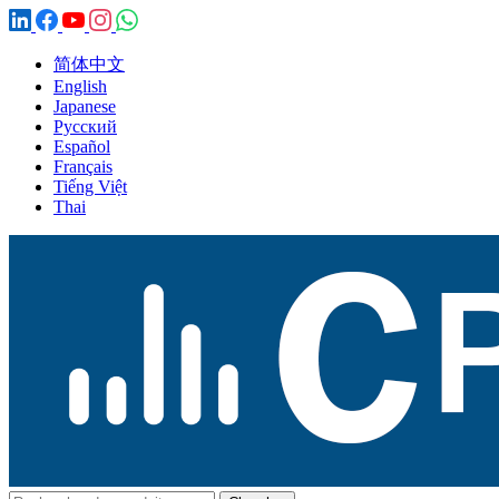
简体中文
English
Japanese
Русский
Español
Français
Tiếng Việt
Thai