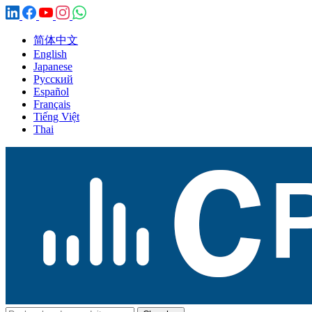
简体中文
English
Japanese
Русский
Español
Français
Tiếng Việt
Thai