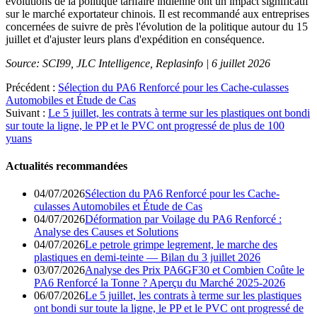
évolutions de la politique tarifaire indienne ont un impact significatif
sur le marché exportateur chinois. Il est recommandé aux entreprises
concernées de suivre de près l'évolution de la politique autour du 15
juillet et d'ajuster leurs plans d'expédition en conséquence.
Source: SCI99, JLC Intelligence, Replasinfo | 6 juillet 2026
Précédent :
Sélection du PA6 Renforcé pour les Cache-culasses
Automobiles et Étude de Cas
Suivant :
Le 5 juillet, les contrats à terme sur les plastiques ont bondi
sur toute la ligne, le PP et le PVC ont progressé de plus de 100
yuans
Actualités recommandées
04/07/2026
Sélection du PA6 Renforcé pour les Cache-
culasses Automobiles et Étude de Cas
04/07/2026
Déformation par Voilage du PA6 Renforcé :
Analyse des Causes et Solutions
04/07/2026
Le petrole grimpe legrement, le marche des
plastiques en demi-teinte — Bilan du 3 juillet 2026
03/07/2026
Analyse des Prix PA6GF30 et Combien Coûte le
PA6 Renforcé la Tonne ? Aperçu du Marché 2025-2026
06/07/2026
Le 5 juillet, les contrats à terme sur les plastiques
ont bondi sur toute la ligne, le PP et le PVC ont progressé de