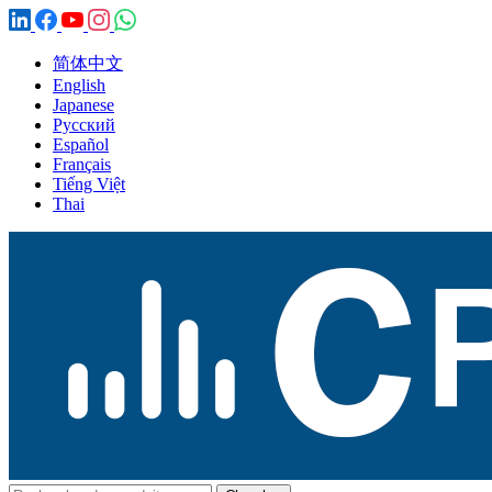
简体中文
English
Japanese
Русский
Español
Français
Tiếng Việt
Thai