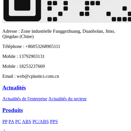
Adresse : Zone industrielle Fanggezhuang, Duanbolan, Jimo,
Qingdao (Chine)
Téléphone : +86053268965111
Mobile : 13792903131
Mobile : 18253237669
Email : web@cplastics.com.cn
Actualités
Actualités de l'entreprise
Actualités du secteur
Produits
PP
PA
PC
ABS
PC/ABS
PPS