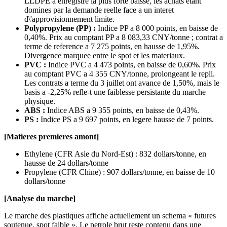
LLDPE a enregistre la plus forte baisse, les achats etant
domines par la demande reelle face a un interet
d\'approvisionnement limite.
Polypropylene (PP) :
Indice PP a 8 000 points, en baisse de
0,40%. Prix au comptant PP a 8 083,33 CNY/tonne ; contrat a
terme de reference a 7 275 points, en hausse de 1,95%.
Divergence marquee entre le spot et les materiaux.
PVC :
Indice PVC a 4 473 points, en baisse de 0,60%. Prix
au comptant PVC a 4 355 CNY/tonne, prolongeant le repli.
Les contrats a terme du 3 juillet ont avance de 1,50%, mais le
basis a -2,25% refle-t une faiblesse persistante du marche
physique.
ABS :
Indice ABS a 9 355 points, en baisse de 0,43%.
PS :
Indice PS a 9 697 points, en legere hausse de 7 points.
[Matieres premieres amont]
Ethylene (CFR Asie du Nord-Est) : 832 dollars/tonne, en
hausse de 24 dollars/tonne
Propylene (CFR Chine) : 907 dollars/tonne, en baisse de 10
dollars/tonne
[Analyse du marche]
Le marche des plastiques affiche actuellement un schema « futures
soutenue, spot faible ». Le petrole brut reste contenu dans une