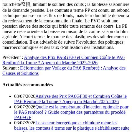
fourchette窄幅, limitant le soutien des couts ; la faiblesse saisonniere
de la demande persiste. Les contrats a terme PP ont connu un rebond
technique pousse par les flux de fonds, mais leur durabilite dependra
du redressement de la consommation finale. Le PVC subit une
pression elevee des stocks qui bride toute remonte des cours. Le PE
lineaire reste oriente a la baisse en raison de la contre-saison du film
agricole. A court terme, le marche des plastiques devrait demeurer en
consolidation. Il est advisable de suivre l\'evolution des politiques
macroeconomiques et des taux d\'utilisation des installations.
Précédent :
Analyse des Prix PA6GF30 et Combien Coûte le PA6
Renforcé la Tonne ? Aperçu du Marché 2025-2026
Suivant :
Déformation par Voilage du PA6 Renforcé : Analyse des
Causes et Solutions
Actualités recommandées
03/07/2026
Analyse des Prix PA6GF30 et Combien Coûte le
PA6 Renforcé la Tonne ? Aperçu du Marché 2025-2026
03/07/2026
Quelle est la température d'injection optimale pour
le PA6 renforcé ? Guide complet des paramètres du procédé
PA6+GF
03/07/2026
Le secteur énergétique et chimique mène les
baisses, les contrats à terme sur le plastique s'affaiblissent suite